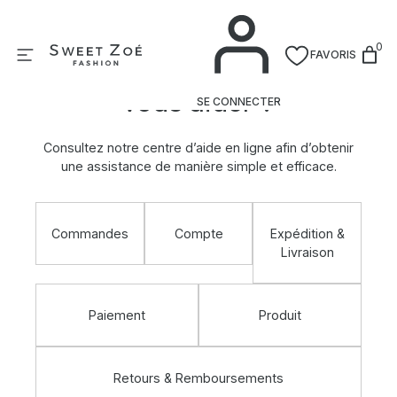
Aller
au
0
contenu
FAVORIS
Comment pouvons-nous
vous aider ?
SE CONNECTER
Consultez notre centre d’aide en ligne afin d’obtenir
une assistance de manière simple et efficace.
Commandes
Compte
Expédition &
Livraison
Paiement
Produit
Retours & Remboursements