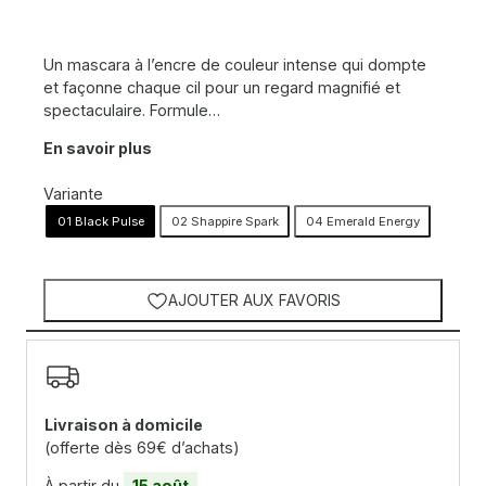
Un mascara à l’encre de couleur intense qui dompte
et façonne chaque cil pour un regard magnifié et
spectaculaire. Formule…
En savoir plus
Variante
01 Black Pulse
02 Shappire Spark
04 Emerald Energy
AJOUTER AUX FAVORIS
Livraison à domicile
(offerte dès 69€ d’achats)
À partir du
15 août