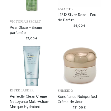
LACOSTE
L.12.12 Silver Rose – Eau
de Parfum
VICTORIA’S SECRET
86,00
€
Pear Glacé – Brume
parfumée
21,00
€
ESTÉE LAUDER
SHISEIDO
Perfectly Clean Crème
Benefiance Nutriperfect
Nettoyante Multi-Action-
Crème de Jour
Masque Hydratant
131,00
€