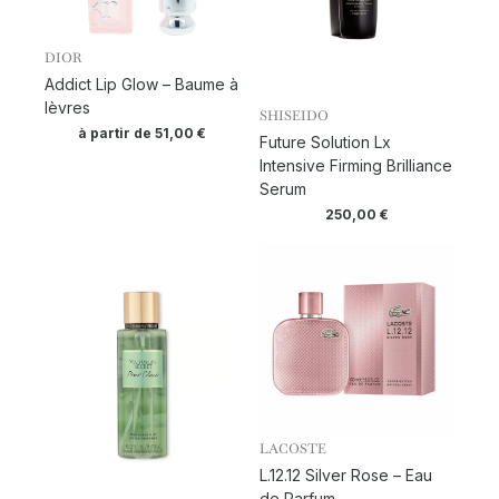
DIOR
Addict Lip Glow – Baume à
lèvres
SHISEIDO
à partir de
51,00
€
Future Solution Lx
Intensive Firming Brilliance
Serum
250,00
€
LACOSTE
L.12.12 Silver Rose – Eau
de Parfum