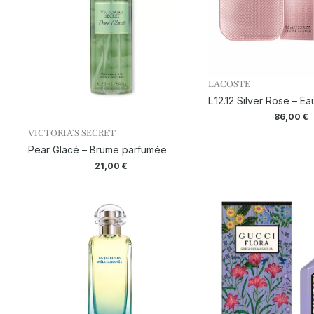
LACOSTE
L.12.12 Silver Rose – E
86,00
€
VICTORIA’S SECRET
Pear Glacé – Brume parfumée
21,00
€