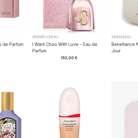
JIMMY CHOO
SHISEIDO
au de Parfum
I Want Choo With Love – Eau de
Benefiance N
Parfum
Jour
152,00
€