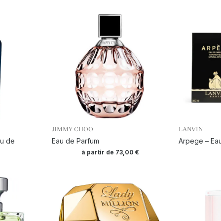
JIMMY CHOO
LANVIN
au de
Eau de Parfum
Arpege – Ea
à partir de
73,00
€