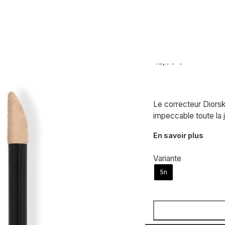
rector 1
DIOR
Diorskin Forev
42,00
€
Le correcteur Diors
impeccable toute la 
En savoir plus
Variante
5n