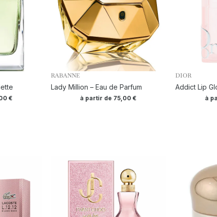
RABANNE
DIOR
ette
Lady Million – Eau de Parfum
Addict Lip G
,00
€
à partir de
75,00
€
à p