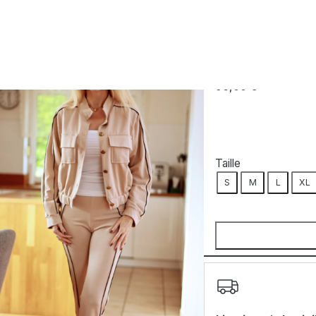
ge
MIRALE
Ensemble beig
96,00
€
Taille
S
M
L
XL