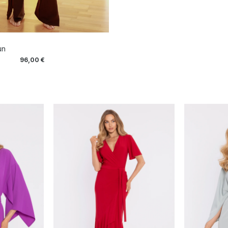
un
96,00
€