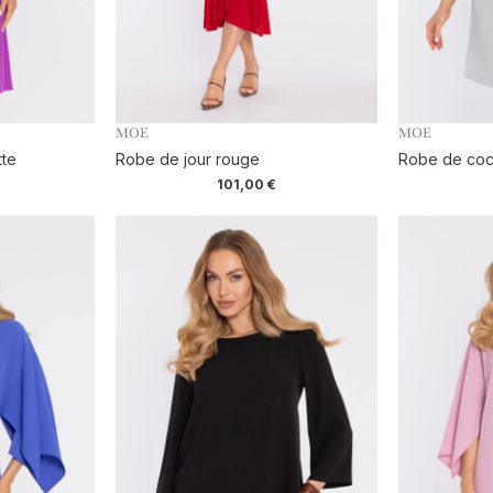
MOE
MOE
tte
Robe de jour rouge
Robe de cock
101,00
€