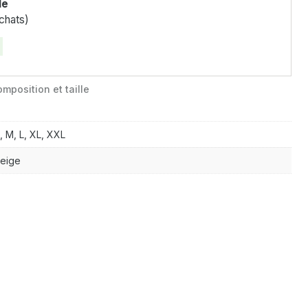
le
chats)
mposition et taille
, M, L, XL, XXL
eige