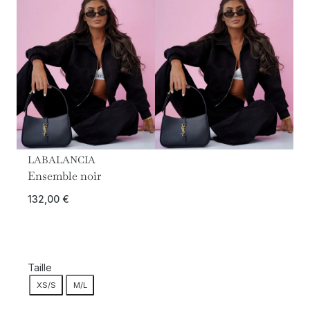
LABALANCIA
Ensemble noir
132,00
€
Taille
XS/S
M/L