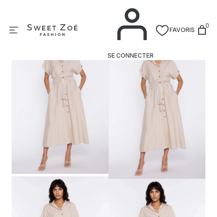
Aller
Accueil
Collections
Mode femme
Robes
Robes de jour
Robe de jour beige
au
0
contenu
FAVORIS
SE CONNECTER