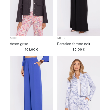
MOE
MOE
Veste grise
Pantalon femme noir
101,00
€
80,00
€