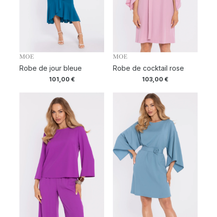
MOE
MOE
Robe de jour bleue
Robe de cocktail rose
101,00
€
103,00
€