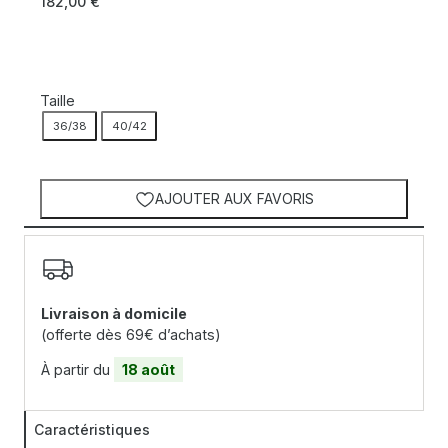
182,00
€
Taille
36/38
40/42
AJOUTER AUX FAVORIS
Livraison à domicile
(offerte dès 69€ d’achats)
À partir du
18 août
Caractéristiques