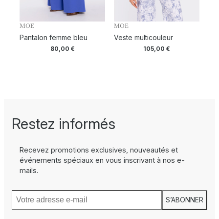
MOE
MOE
Pantalon femme bleu
Veste multicouleur
80,00
€
105,00
€
Restez informés
Recevez promotions exclusives, nouveautés et
événements spéciaux en vous inscrivant à nos e-
mails.
S’ABONNER