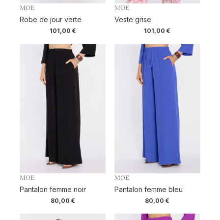
MOE
MOE
Robe de jour verte
Veste grise
101,00
€
101,00
€
MOE
MOE
Pantalon femme noir
Pantalon femme bleu
80,00
€
80,00
€