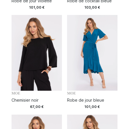
Robe de jour violette
Robe de cocktail bleue
101,00
€
103,00
€
MOE
MOE
Chemisier noir
Robe de jour bleue
67,00
€
101,00
€