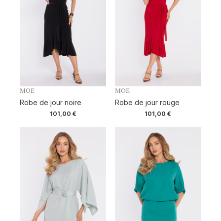
MOE
MOE
Robe de jour noire
Robe de jour rouge
101,00
€
101,00
€