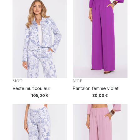
MOE
MOE
Veste multicouleur
Pantalon femme violet
105,00
€
80,00
€