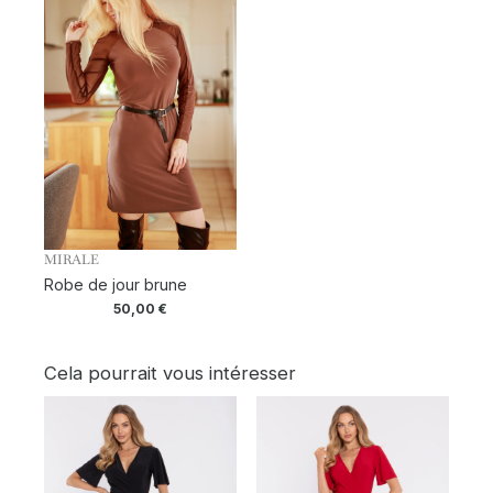
MIRALE
Robe de jour brune
50,00
€
Cela pourrait vous intéresser