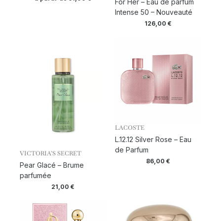
For Her – Eau de parfum
Intense 50 – Nouveauté
126,00
€
LACOSTE
L.12.12 Silver Rose – Eau
de Parfum
VICTORIA’S SECRET
86,00
€
Pear Glacé – Brume
parfumée
21,00
€