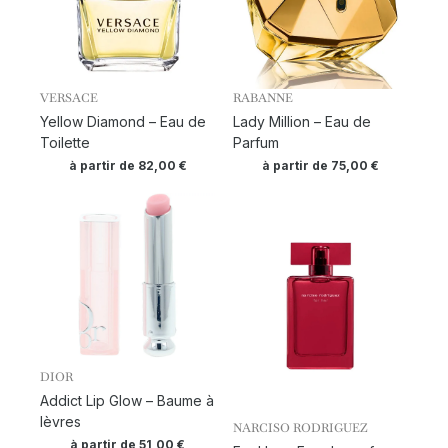
VERSACE
RABANNE
Yellow Diamond – Eau de
Lady Million – Eau de
Toilette
Parfum
à partir de
82,00
€
à partir de
75,00
€
DIOR
Addict Lip Glow – Baume à
lèvres
NARCISO RODRIGUEZ
à partir de
51,00
€