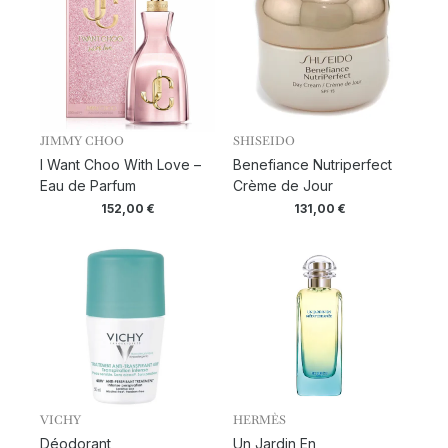
JIMMY CHOO
SHISEIDO
I Want Choo With Love –
Benefiance Nutriperfect
Eau de Parfum
Crème de Jour
152,00
€
131,00
€
VICHY
HERMÈS
Déodorant
Un Jardin En