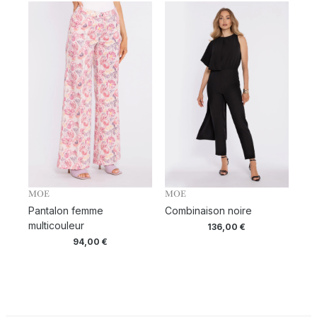
MOE
MOE
Pantalon femme
Combinaison noire
multicouleur
136,00
€
94,00
€