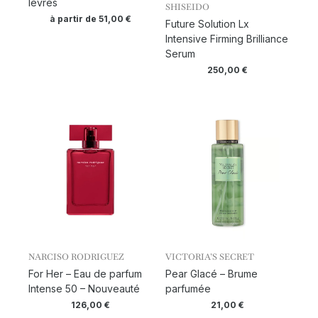
lèvres
SHISEIDO
à partir de
51,00
€
Future Solution Lx
Intensive Firming Brilliance
Serum
250,00
€
NARCISO RODRIGUEZ
VICTORIA’S SECRET
For Her – Eau de parfum
Pear Glacé – Brume
Intense 50 – Nouveauté
parfumée
126,00
€
21,00
€