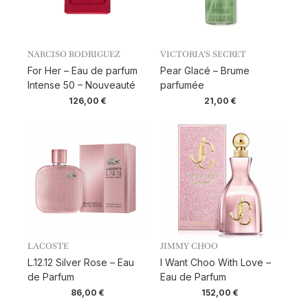
NARCISO RODRIGUEZ
VICTORIA’S SECRET
For Her – Eau de parfum
Pear Glacé – Brume
Intense 50 – Nouveauté
parfumée
126,00
€
21,00
€
LACOSTE
JIMMY CHOO
L.12.12 Silver Rose – Eau
I Want Choo With Love –
de Parfum
Eau de Parfum
86,00
€
152,00
€