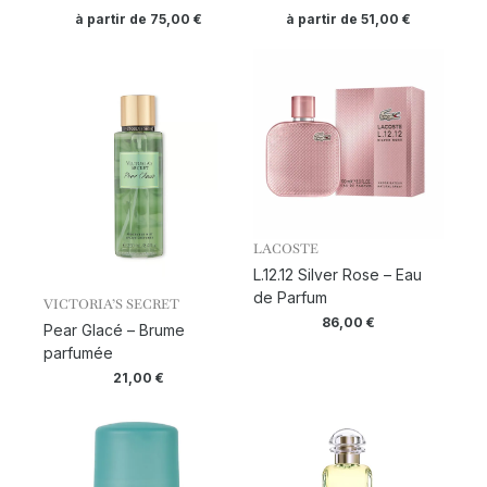
à partir de
75,00
€
à partir de
51,00
€
LACOSTE
L.12.12 Silver Rose – Eau
de Parfum
VICTORIA’S SECRET
86,00
€
Pear Glacé – Brume
parfumée
21,00
€