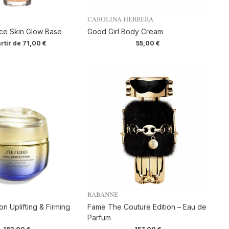
CAROLINA HERRERA
ce Skin Glow Base
Good Girl Body Cream
rtir de
71,00
€
55,00
€
RABANNE
ion Uplifting & Firming
Fame The Couture Edition – Eau de
Parfum