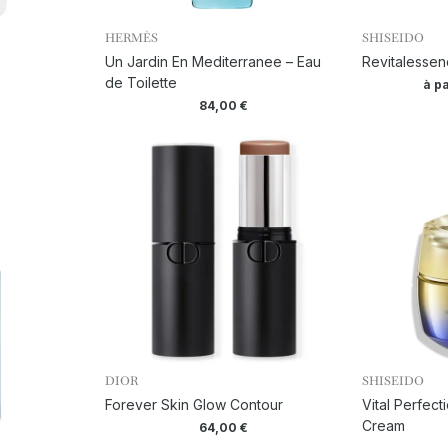
HERMÈS
SHISEIDO
Un Jardin En Mediterranee – Eau
Revitalessen
de Toilette
à pa
84,00
€
DIOR
SHISEIDO
Forever Skin Glow Contour
Vital Perfect
Cream
64,00
€