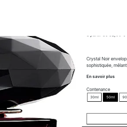
e
VERSACE
Crystal Noir –
à partir de
82,00
€
Crystal Noir envelo
sophistiquée, mêlant
En savoir plus
Contenance
30ml
50ml
90