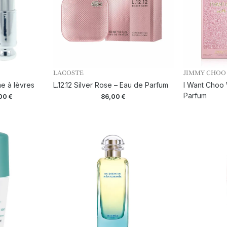
LACOSTE
JIMMY CHOO
e à lèvres
L.12.12 Silver Rose – Eau de Parfum
I Want Choo 
Parfum
,00
€
86,00
€