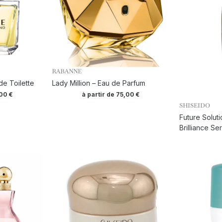
RABANNE
e Toilette
Lady Million – Eau de Parfum
,00
€
à partir de
75,00
€
SHISEIDO
Future Soluti
Brilliance Se