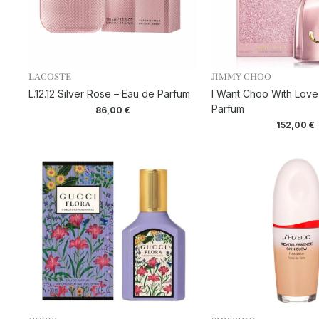
LACOSTE
JIMMY CHOO
L.12.12 Silver Rose – Eau de Parfum
I Want Choo With Love
Parfum
86,00
€
152,00
€