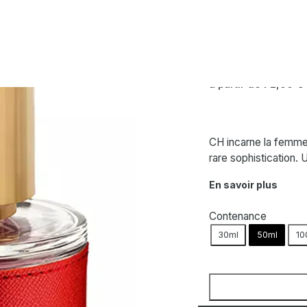
CAROLINA HERR
Ch – Eau de To
à partir de
72,00
€
CH incarne la femme 
rare sophistication.
En savoir plus
Contenance
30ml
50ml
10