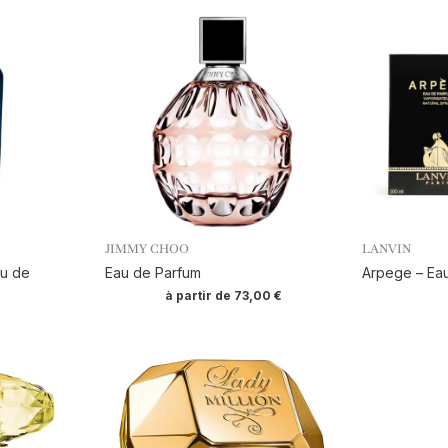
JIMMY CHOO
LANVIN
au de
Eau de Parfum
Arpege – Ea
à partir de
73,00
€