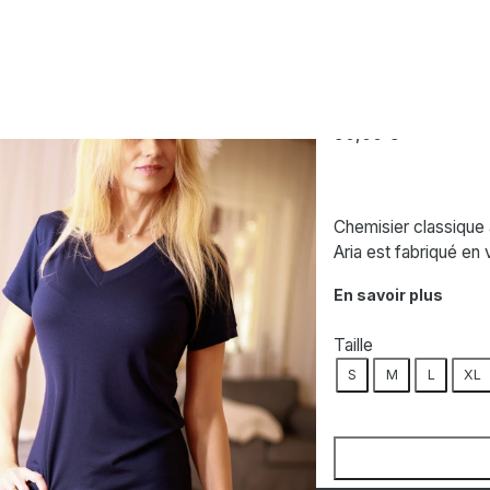
hemisier bleu marine
MIRALE
Chemisier ble
50,00
€
Chemisier classique
Aria est fabriqué en
En savoir plus
Taille
S
M
L
XL