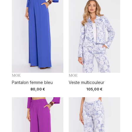
MOE
MOE
Pantalon femme bleu
Veste multicouleur
80,00
€
105,00
€