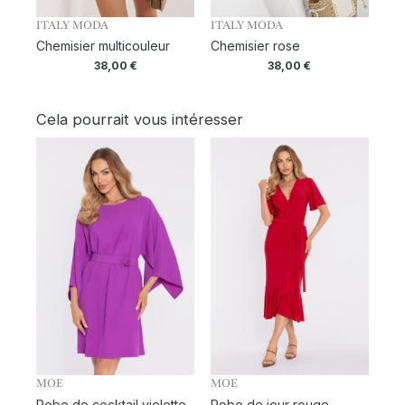
ITALY MODA
ITALY MODA
Chemisier multicouleur
Chemisier rose
38,00
€
38,00
€
Cela pourrait vous intéresser
MOE
MOE
Robe de cocktail violette
Robe de jour rouge