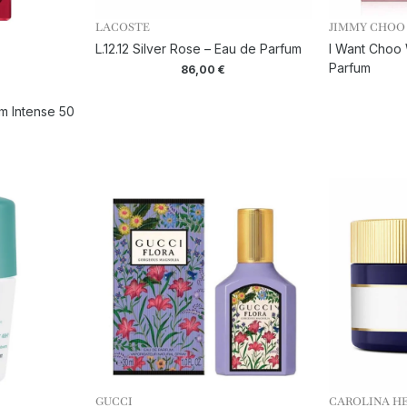
LACOSTE
JIMMY CHOO
L.12.12 Silver Rose – Eau de Parfum
I Want Choo 
Parfum
86,00
€
m Intense 50
GUCCI
CAROLINA H