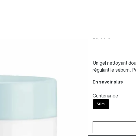
tifiant
AVÈNE
Cleanance Aqu
28,00
€
Un gel nettoyant dou
régulant le sébum. P
En savoir plus
Contenance
50ml