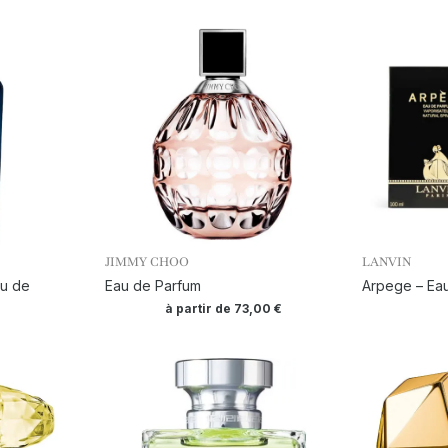
JIMMY CHOO
LANVIN
au de
Eau de Parfum
Arpege – Ea
à partir de
73,00
€