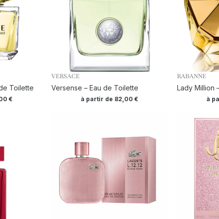
VERSACE
RABANNE
e Toilette
Versense – Eau de Toilette
Lady Million
,00
€
à partir de
82,00
€
à pa