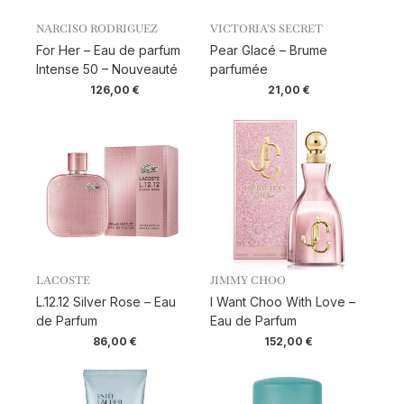
NARCISO RODRIGUEZ
VICTORIA’S SECRET
For Her – Eau de parfum
Pear Glacé – Brume
Intense 50 – Nouveauté
parfumée
126,00
€
21,00
€
LACOSTE
JIMMY CHOO
L.12.12 Silver Rose – Eau
I Want Choo With Love –
de Parfum
Eau de Parfum
86,00
€
152,00
€