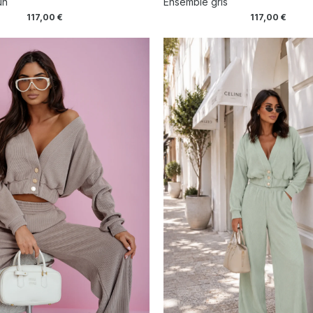
un
Ensemble gris
117,00
€
117,00
€