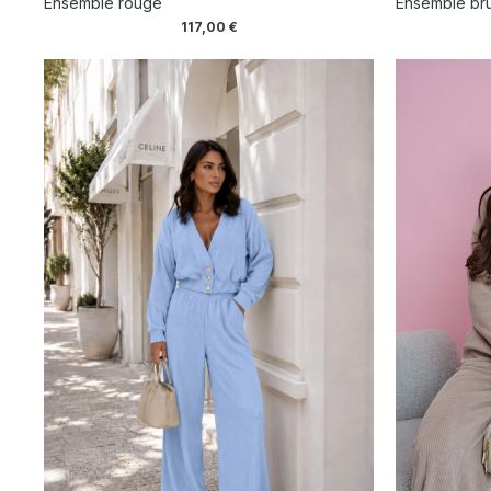
Ensemble rouge
Ensemble br
117,00
€