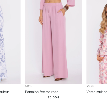
MOE
MOE
ouleur
Pantalon femme rose
Veste multic
80,00
€