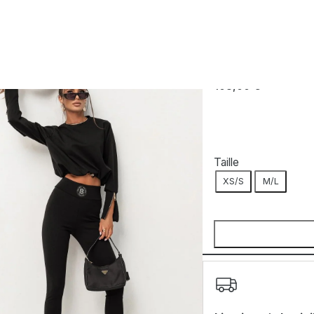
r
LABALANCIA
Ensemble noir
103,00
€
Taille
XS/S
M/L