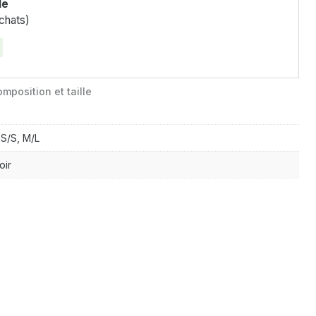
le
chats)
mposition et taille
S/S, M/L
oir