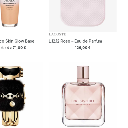
LACOSTE
ce Skin Glow Base
L.12.12 Rose – Eau de Parfum
rtir de
71,00
€
126,00
€