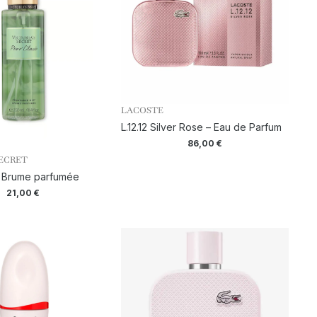
LACOSTE
L.12.12 Silver Rose – Eau de Parfum
86,00
€
SECRET
– Brume parfumée
21,00
€