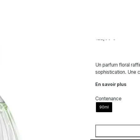
JIMMY CHOO
Floral – Eau d
122,00
€
Un parfum floral raf
sophistication. Une
En savoir plus
Contenance
90ml