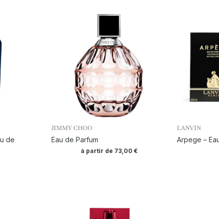
JIMMY CHOO
LANVIN
au de
Eau de Parfum
Arpege – Ea
à partir de
73,00
€