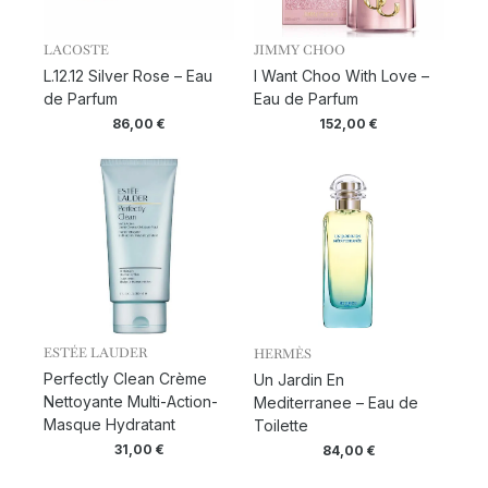
LACOSTE
JIMMY CHOO
L.12.12 Silver Rose – Eau
I Want Choo With Love –
de Parfum
Eau de Parfum
86,00
€
152,00
€
ESTÉE LAUDER
HERMÈS
Perfectly Clean Crème
Un Jardin En
Nettoyante Multi-Action-
Mediterranee – Eau de
Masque Hydratant
Toilette
31,00
€
84,00
€