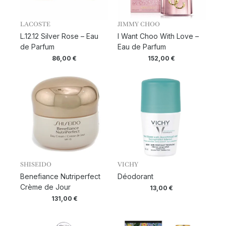
LACOSTE
JIMMY CHOO
L.12.12 Silver Rose – Eau
I Want Choo With Love –
de Parfum
Eau de Parfum
86,00
€
152,00
€
SHISEIDO
VICHY
Benefiance Nutriperfect
Déodorant
Crème de Jour
13,00
€
131,00
€