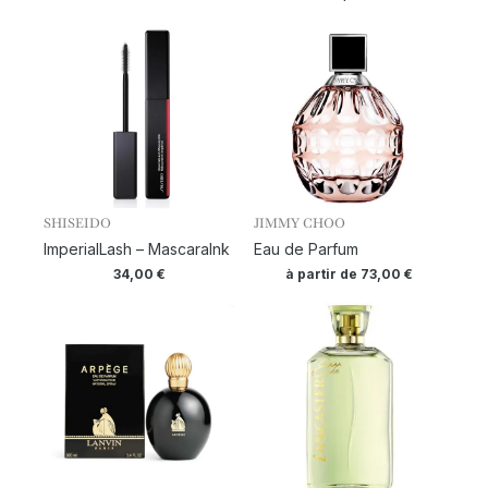
SHISEIDO
JIMMY CHOO
ImperialLash – MascaraInk
Eau de Parfum
34,00
€
à partir de
73,00
€