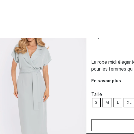
e de cocktail verte
MOE
Robe de cockta
117,00
€
La robe midi élégante
pour les femmes qui 
En savoir plus
Taille
S
M
L
XL