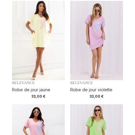
RELEVANCE
RELEVANCE
Robe de jour jaune
Robe de jour violette
33,00
€
33,00
€