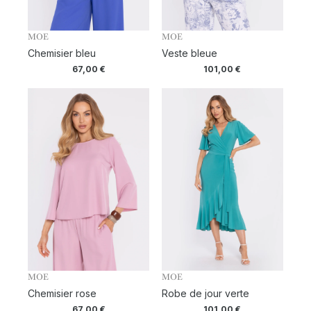
MOE
MOE
Chemisier bleu
Veste bleue
67,00
€
101,00
€
MOE
MOE
Chemisier rose
Robe de jour verte
67,00
€
101,00
€