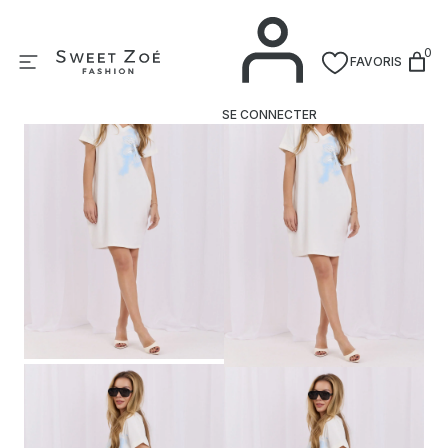
Aller
Accueil
Collections
Mode femme
Robes
Robes de jour
Robe de jour beige
au
0
contenu
FAVORIS
SE CONNECTER