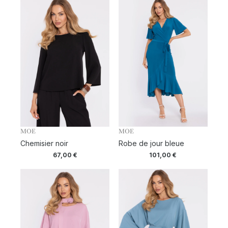
MOE
MOE
Chemisier noir
Robe de jour bleue
67,00
€
101,00
€