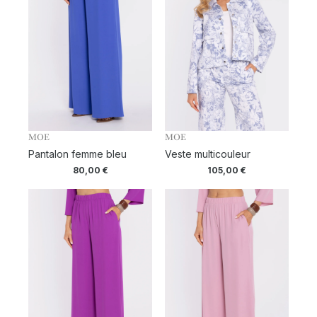
MOE
MOE
Pantalon femme bleu
Veste multicouleur
80,00
€
105,00
€