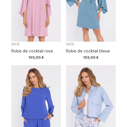
MOE
MOE
Robe de cocktail rose
Robe de cocktail bleue
103,00
€
103,00
€