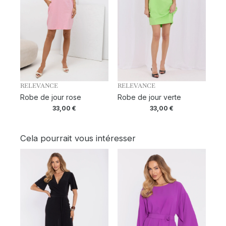
RELEVANCE
RELEVANCE
Robe de jour rose
Robe de jour verte
33,00
€
33,00
€
Cela pourrait vous intéresser