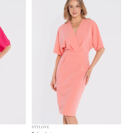
STYLOVE