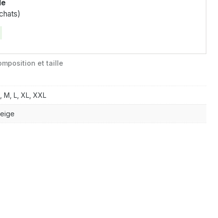
le
chats)
mposition et taille
, M, L, XL, XXL
eige