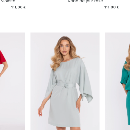
violette
Robe de jour rose
111,00
€
111,00
€