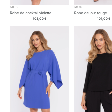
MOE
MOE
Robe de cocktail violette
Robe de jour rouge
103,00
€
101,00
€