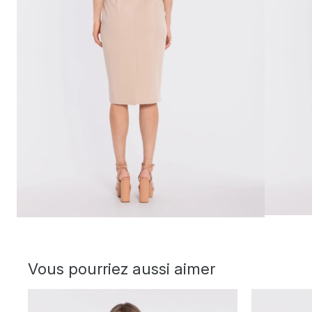
Vous pourriez aussi aimer