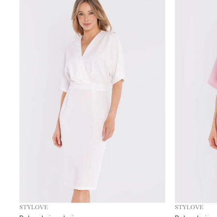
STYLOVE
STYLOVE