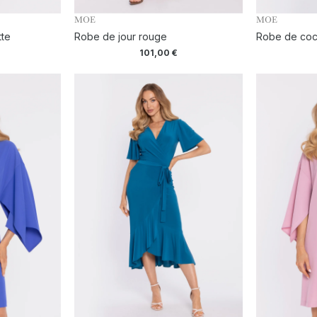
MOE
MOE
tte
Robe de jour rouge
Robe de cock
101,00
€