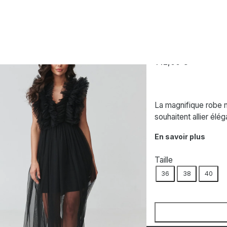
de soirée noire
MAKADAMIA
Robe de soirée
142,00
€
La magnifique robe n
souhaitent allier él
En savoir plus
Taille
36
38
40