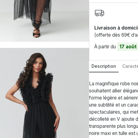
Livraison à domici
(offerte dès 69€ d’a
À partir du
17 août
Description
Caracté
La magnifique robe noir
souhaitent allier élég
forme légère et aérienn
une subtilité et un car
spectaculaires, qui met
décolleté en V ajoute d
transparente plus long
noire maxi en tulle est