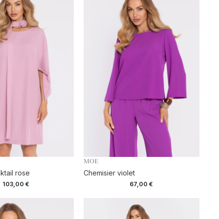
MOE
tail rose
Chemisier violet
103,00
€
67,00
€