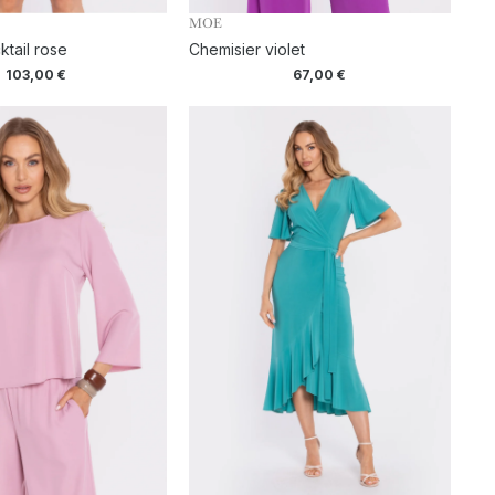
MOE
tail rose
Chemisier violet
103,00
€
67,00
€