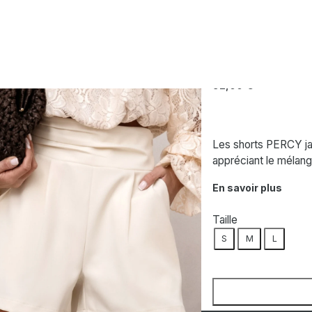
courts
Short jaune
LABALANCIA
Short jaune
52,00
€
Les shorts PERCY ja
appréciant le mélang
En savoir plus
Taille
S
M
L