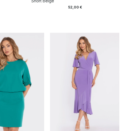
Short beige
52,00
€