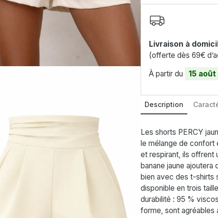
Livraison à domici
(offerte dès 69€ d’a
À partir du
15 août
Description
Caracté
Les shorts PERCY jaun
le mélange de confort 
et respirant, ils offren
banane jaune ajoutera d
bien avec des t-shirts
disponible en trois tail
durabilité : 95 % visco
forme, sont agréables 