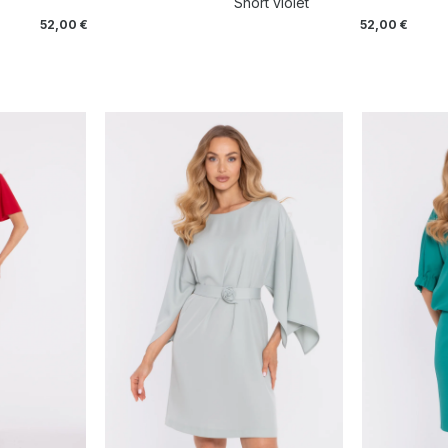
Short violet
52,00
€
52,00
€