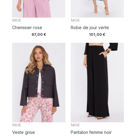
MOE
MOE
Chemisier rose
Robe de jour verte
67,00
€
101,00
€
MOE
MOE
Veste grise
Pantalon femme noir