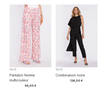
MOE
MOE
Pantalon femme
Combinaison noire
multicouleur
136,00
€
94,00
€