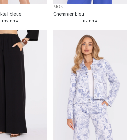
MOE
tail bleue
Chemisier bleu
103,00
€
67,00
€