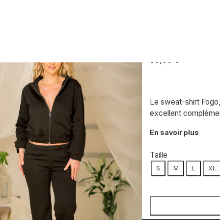
KALIMO
Sweatshirt noi
59,00
€
Le sweat-shirt Fogo,
excellent complémen
En savoir plus
Taille
S
M
L
XL