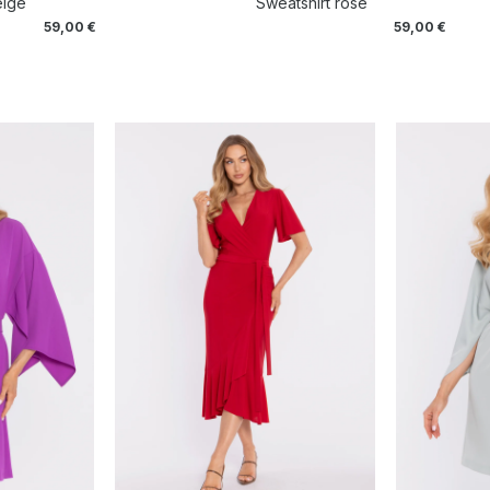
eige
Sweatshirt rose
59,00
€
59,00
€