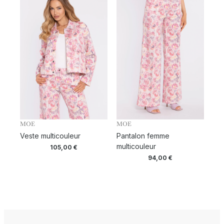
MOE
MOE
Veste multicouleur
Pantalon femme
multicouleur
105,00
€
94,00
€