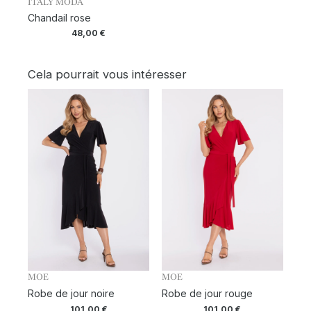
ITALY MODA
Chandail rose
48,00
€
Cela pourrait vous intéresser
MOE
MOE
Robe de jour noire
Robe de jour rouge
101,00
€
101,00
€