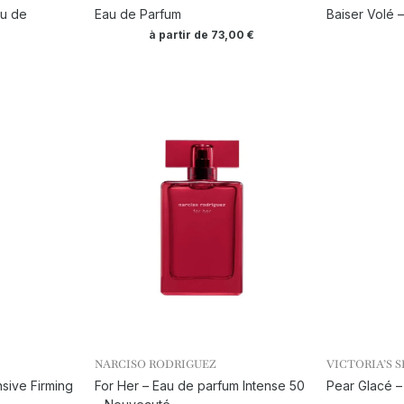
au de
Eau de Parfum
Baiser Volé 
à partir de
73,00
€
NARCISO RODRIGUEZ
VICTORIA’S 
nsive Firming
For Her – Eau de parfum Intense 50
Pear Glacé 