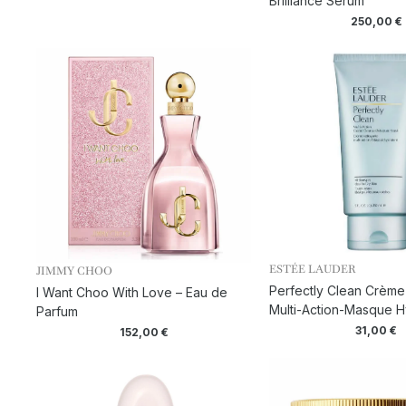
Brilliance Serum
250,00
€
ESTÉE LAUDER
JIMMY CHOO
Perfectly Clean Crème
I Want Choo With Love – Eau de
Multi-Action-Masque H
Parfum
31,00
€
152,00
€