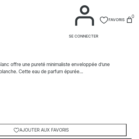
GUEZ
0
FAVORIS
Musc Blanc – Eau de parfum
SE CONNECTER
lanc offre une pureté minimaliste enveloppée d’une
 blanche. Cette eau de parfum épurée…
AJOUTER AUX FAVORIS