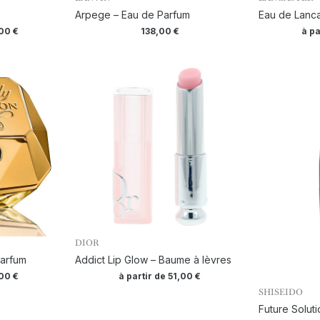
Arpege – Eau de Parfum
Eau de Lanca
,00
€
138,00
€
à pa
DIOR
Parfum
Addict Lip Glow – Baume à lèvres
,00
€
à partir de
51,00
€
SHISEIDO
Future Soluti