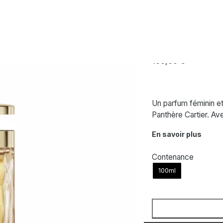
CARTIER
La Panthère 
166,00
€
Un parfum féminin et
Panthère Cartier. Av
En savoir plus
Contenance
100ml