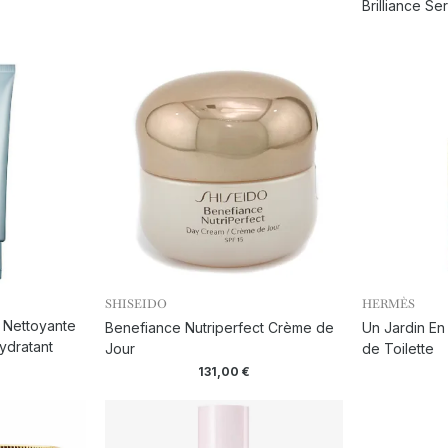
Brilliance Se
SHISEIDO
HERMÈS
 Nettoyante
Benefiance Nutriperfect Crème de
Un Jardin En
ydratant
Jour
de Toilette
131,00
€