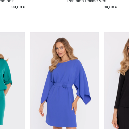
me noir
Pantalon femme vert
38,00
€
38,00
€