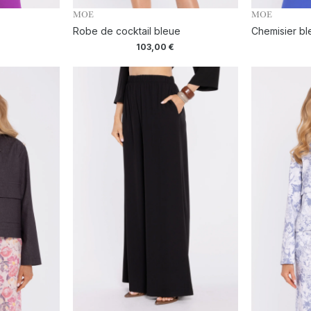
MOE
MOE
Robe de cocktail bleue
Chemisier bl
103,00
€