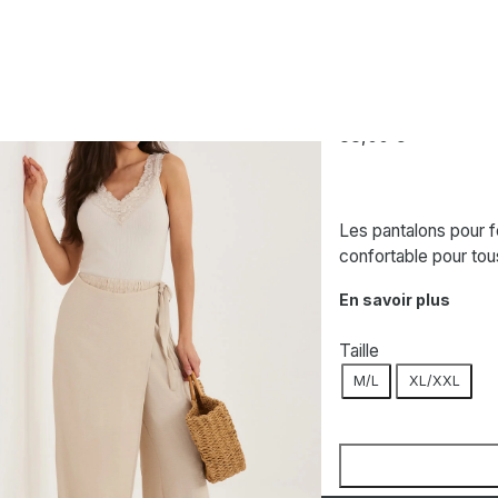
me beige
FACTORY PRICE
Pantalon fem
38,00
€
Les pantalons pour 
confortable pour tou
En savoir plus
Taille
M/L
XL/XXL