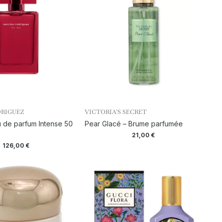
DRIGUEZ
VICTORIA’S SECRET
u de parfum Intense 50
Pear Glacé – Brume parfumée
21,00
€
126,00
€