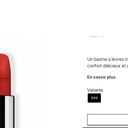
vres Mat
DIOR
Rouge Dior – 
49,00
€
Un baume à lèvres ma
confort délicieux et
En savoir plus
Variante
999