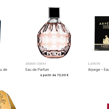
JIMMY CHOO
LANVIN
au de
Eau de Parfum
Arpege – Ea
à partir de
73,00
€