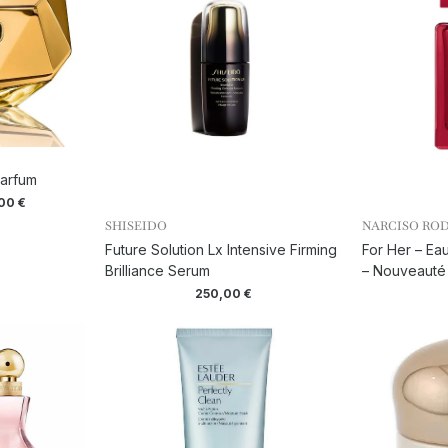
Parfum
,00
€
SHISEIDO
NARCISO RO
Future Solution Lx Intensive Firming
For Her – Ea
Brilliance Serum
– Nouveauté
250,00
€