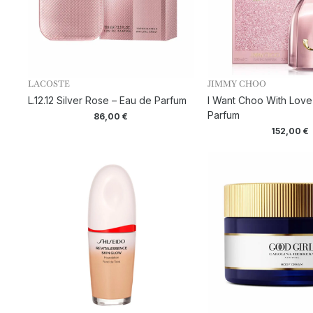
LACOSTE
JIMMY CHOO
L.12.12 Silver Rose – Eau de Parfum
I Want Choo With Love
Parfum
86,00
€
152,00
€