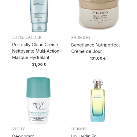
ESTÉE LAUDER
SHISEIDO
Perfectly Clean Crème
Benefiance Nutriperfect
Nettoyante Multi-Action-
Crème de Jour
Masque Hydratant
131,00
€
31,00
€
VICHY
HERMÈS
Déodorant
Un Jardin En