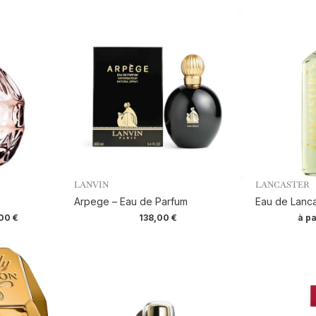
LANVIN
LANCASTER
Arpege – Eau de Parfum
Eau de Lanca
,00
€
138,00
€
à pa