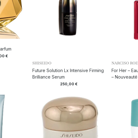
Parfum
,00
€
SHISEIDO
NARCISO RO
Future Solution Lx Intensive Firming
For Her – Ea
Brilliance Serum
– Nouveauté
250,00
€