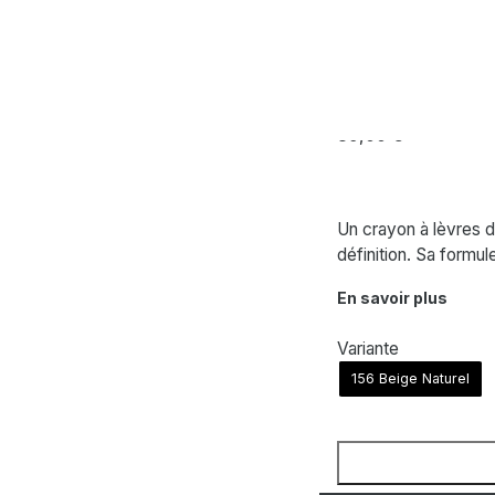
lador Labial
CHANEL
Le – Crayon Lè
39,00
€
Un crayon à lèvres d
définition. Sa formul
En savoir plus
Variante
156 Beige Naturel