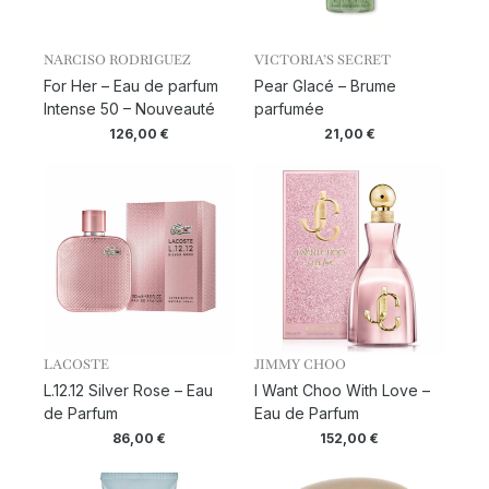
NARCISO RODRIGUEZ
VICTORIA’S SECRET
For Her – Eau de parfum
Pear Glacé – Brume
Intense 50 – Nouveauté
parfumée
126,00
€
21,00
€
LACOSTE
JIMMY CHOO
L.12.12 Silver Rose – Eau
I Want Choo With Love –
de Parfum
Eau de Parfum
86,00
€
152,00
€