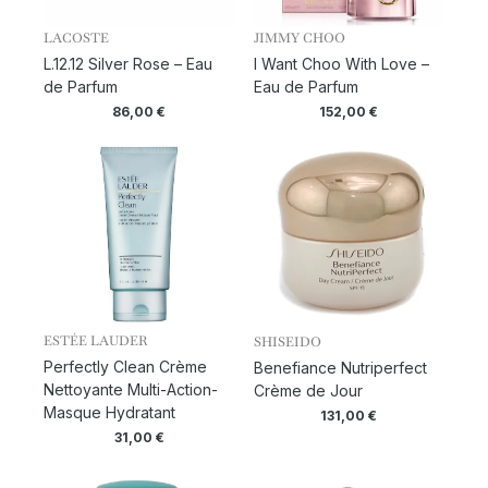
LACOSTE
JIMMY CHOO
L.12.12 Silver Rose – Eau
I Want Choo With Love –
de Parfum
Eau de Parfum
86,00
€
152,00
€
ESTÉE LAUDER
SHISEIDO
Perfectly Clean Crème
Benefiance Nutriperfect
Nettoyante Multi-Action-
Crème de Jour
Masque Hydratant
131,00
€
31,00
€