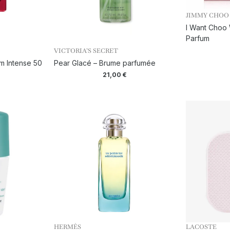
JIMMY CHOO
I Want Choo 
Parfum
VICTORIA’S SECRET
m Intense 50
Pear Glacé – Brume parfumée
21,00
€
HERMÈS
LACOSTE