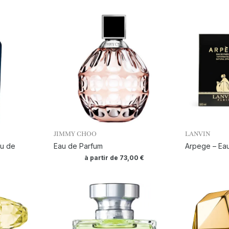
JIMMY CHOO
LANVIN
au de
Eau de Parfum
Arpege – Ea
à partir de
73,00
€