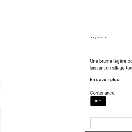
NARCISO RODRI
Brume Cheve
37,00
€
Une brume légère pou
laissant un sillage to
En savoir plus
Contenance
30ml