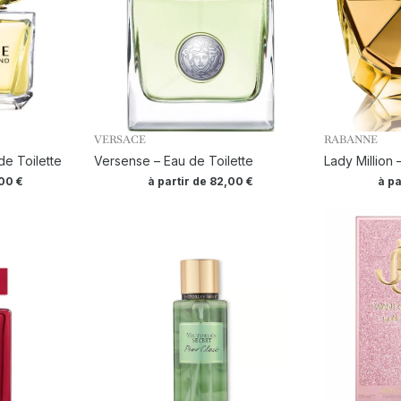
VERSACE
RABANNE
e Toilette
Versense – Eau de Toilette
Lady Million
,00
€
à partir de
82,00
€
à pa