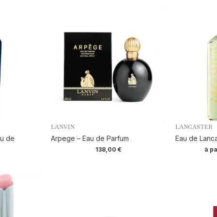
LANVIN
LANCASTER
au de
Arpege – Eau de Parfum
Eau de Lanca
138,00
€
à pa