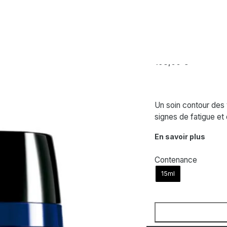
xtra Intensive Eye Cream
SENSAI
Cellular Perf
193,00
€
Un soin contour des 
signes de fatigue e
En savoir plus
Contenance
15ml