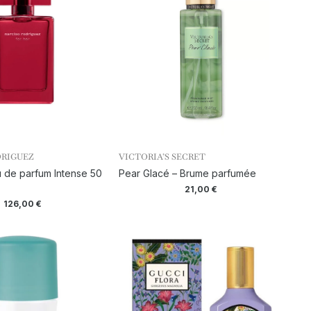
DRIGUEZ
VICTORIA’S SECRET
u de parfum Intense 50
Pear Glacé – Brume parfumée
21,00
€
126,00
€