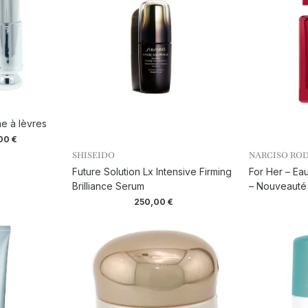
e à lèvres
,00
€
SHISEIDO
NARCISO RO
Future Solution Lx Intensive Firming
For Her – Ea
Brilliance Serum
– Nouveauté
250,00
€