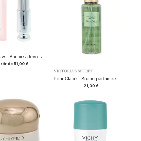
low – Baume à lèvres
artir de
51,00
€
VICTORIA’S SECRET
Pear Glacé – Brume parfumée
21,00
€