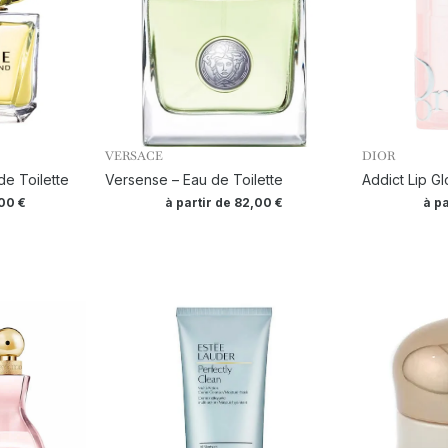
VERSACE
DIOR
e Toilette
Versense – Eau de Toilette
Addict Lip G
,00
€
à partir de
82,00
€
à p