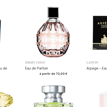
JIMMY CHOO
LANVIN
au de
Eau de Parfum
Arpege – Ea
à partir de
73,00
€