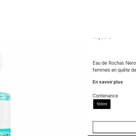
 Eau de Toilette
ROCHAS
Eau de Rochas
111,00
€
Eau de Rochas Neroli
femmes en quête de
En savoir plus
Contenance
100ml