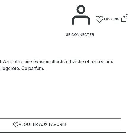
0
FAVORIS
 Neroli Azur – Eau de Toilette
SE CONNECTER
 Azur offre une évasion olfactive fraîche et azurée aux
 légèreté. Ce parfum…
AJOUTER AUX FAVORIS