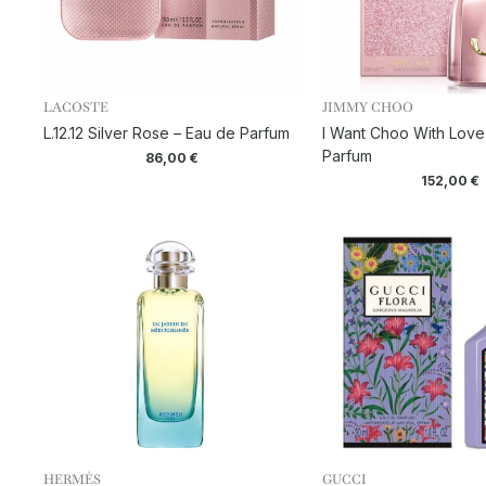
LACOSTE
JIMMY CHOO
L.12.12 Silver Rose – Eau de Parfum
I Want Choo With Love
Parfum
86,00
€
152,00
€
HERMÈS
GUCCI