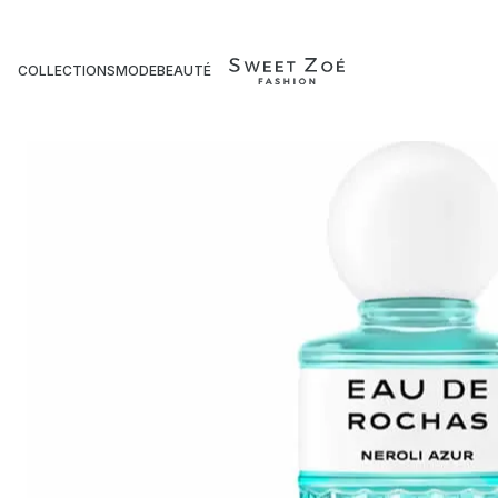
Aller
Accueil
Collections
Beauté
Parfum
Eau de Rochas Neroli Azur –
au
contenu
COLLECTIONS
MODE
BEAUTÉ