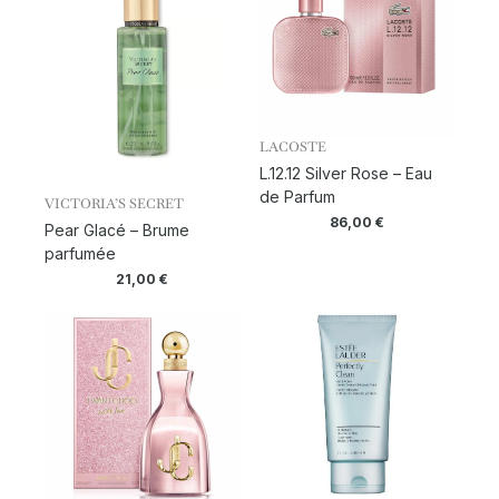
LACOSTE
L.12.12 Silver Rose – Eau
de Parfum
VICTORIA’S SECRET
86,00
€
Pear Glacé – Brume
parfumée
21,00
€