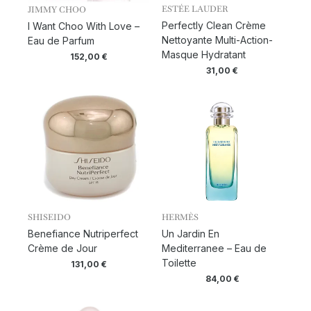
ESTÉE LAUDER
JIMMY CHOO
Perfectly Clean Crème
I Want Choo With Love –
Nettoyante Multi-Action-
Eau de Parfum
Masque Hydratant
152,00
€
31,00
€
SHISEIDO
HERMÈS
Benefiance Nutriperfect
Un Jardin En
Crème de Jour
Mediterranee – Eau de
Toilette
131,00
€
84,00
€