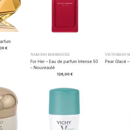
Parfum
,00
€
NARCISO RODRIGUEZ
VICTORIA’S 
For Her – Eau de parfum Intense 50
Pear Glacé 
– Nouveauté
126,00
€