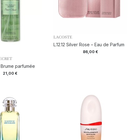
LACOSTE
L.12.12 Silver Rose – Eau de Parfum
86,00
€
SECRET
– Brume parfumée
21,00
€