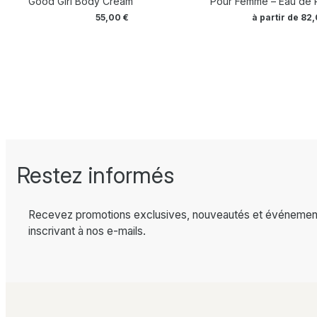
Good Girl Body Cream
Pour Femme – Eau de 
55,00
€
à partir de
82
Restez informés
Recevez promotions exclusives, nouveautés et événemen
inscrivant à nos e-mails.