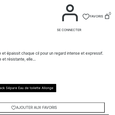
0
FAVORIS
cara
SE CONNECTER
et épaissit chaque cil pour un regard intense et expressif.
 et résistante, elle…
ack Sépare Eau de toilette Allonge
AJOUTER AUX FAVORIS