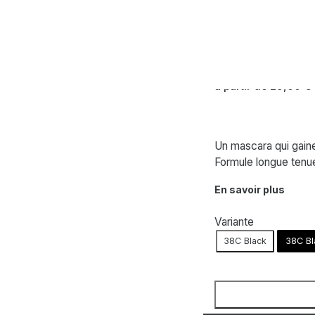
SENSAI
Kanebo – Mas
à partir de
29,00
€
Un mascara qui gaine 
Formule longue tenue
En savoir plus
Variante
38C Black
38C Bl