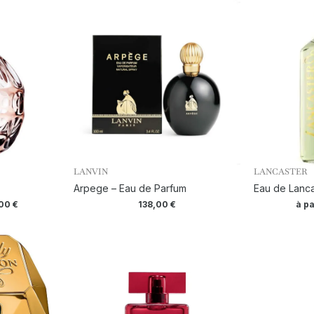
LANVIN
LANCASTER
Arpege – Eau de Parfum
Eau de Lanca
,00
€
138,00
€
à pa