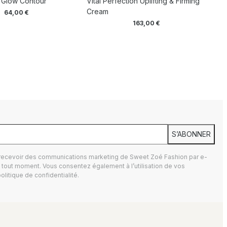
 Glow Contour
Vital Perfection Uplifting & Firming
Cream
64,00
€
163,00
€
S’ABONNER
 recevoir des communications marketing de Sweet Zoé Fashion par e-
tout moment. Vous consentez également à l’utilisation de vos
olitique de confidentialité.