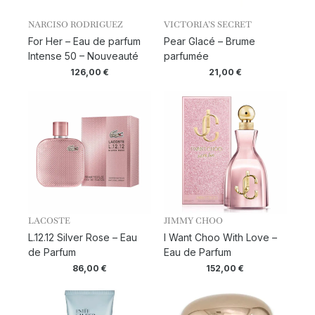
NARCISO RODRIGUEZ
VICTORIA’S SECRET
For Her – Eau de parfum
Pear Glacé – Brume
Intense 50 – Nouveauté
parfumée
126,00
€
21,00
€
LACOSTE
JIMMY CHOO
L.12.12 Silver Rose – Eau
I Want Choo With Love –
de Parfum
Eau de Parfum
86,00
€
152,00
€